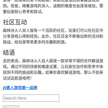
会有一些简单的关卡和教程，帮助玩家适应和掌握游戏规
则。但是，随着游戏的深入，谜题的难度也会逐渐增加，需
要玩家耐心思考和尝试。
社区互动
森林冰火人双人版有一个活跃的社区，玩家们可以在社区中
分享游戏心得和经验。此外，社区还会不断推出新的活动和
挑战，给玩家带来更多的乐趣和刺激。
结语
总的来说，森林冰火人双人版是一款非常不错的合作解谜游
戏。通过不同的场景和难度设置，让玩家在协作和思考中体
验到不同的挑战和乐趣。如果你喜欢解谜游戏，那么不妨来
试试这款游戏吧！
j9真人游戏第一品牌