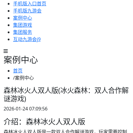
手机版入口首页
手机版九游会
案例中心
集团游戏
集团服务
互动九游会j9
案例中心
首页
/案例中心
森林冰火人双人版(冰火森林：双人合作解
谜游戏)
2026-01-24 07:09:56
介绍：森林冰火人双人版
森林冰火人双人版是一款双人合作解谜游戏，玩家需要控制