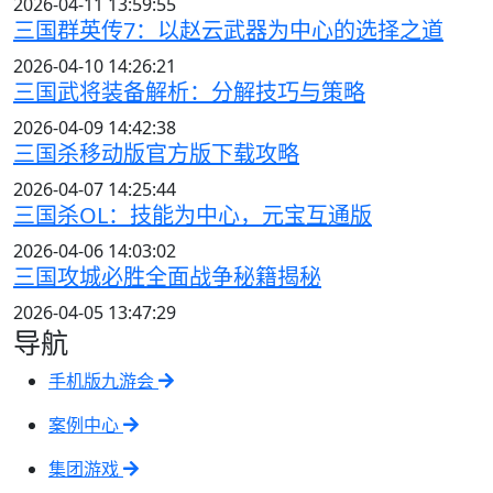
2026-04-11 13:59:55
三国群英传7：以赵云武器为中心的选择之道
2026-04-10 14:26:21
三国武将装备解析：分解技巧与策略
2026-04-09 14:42:38
三国杀移动版官方版下载攻略
2026-04-07 14:25:44
三国杀OL：技能为中心，元宝互通版
2026-04-06 14:03:02
三国攻城必胜全面战争秘籍揭秘
2026-04-05 13:47:29
导航
手机版九游会
案例中心
集团游戏