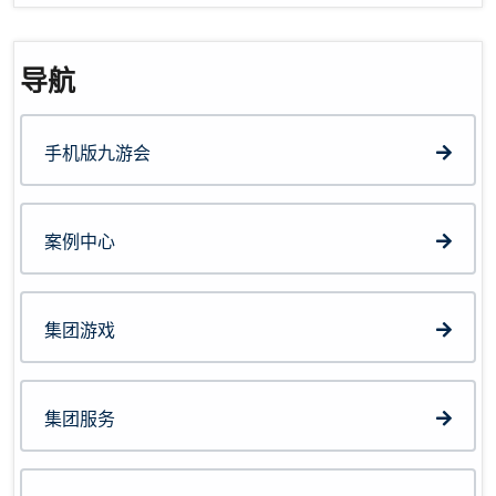
导航
手机版九游会
案例中心
集团游戏
集团服务