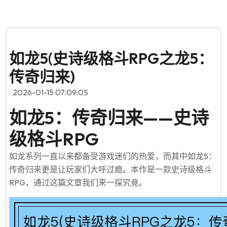
如龙5(史诗级格斗RPG之龙5：
传奇归来)
2026-01-15 07:09:05
如龙5：传奇归来——史诗
级格斗RPG
如龙系列一直以来都备受游戏迷们的热爱，而其中如龙5：
传奇归来更是让玩家们大呼过瘾。本作是一款史诗级格斗
RPG，通过这篇文章我们来一探究竟。