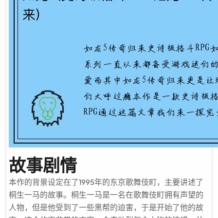
故事剧情
本作的背景设定在了1995年的东京歌舞伎町，主要讲述了
桐生一马的故事。桐生一马是一名在歌舞伎町拥有声望的
人物，但是他受到了一些黑帮的迫害，于是开始了他的故