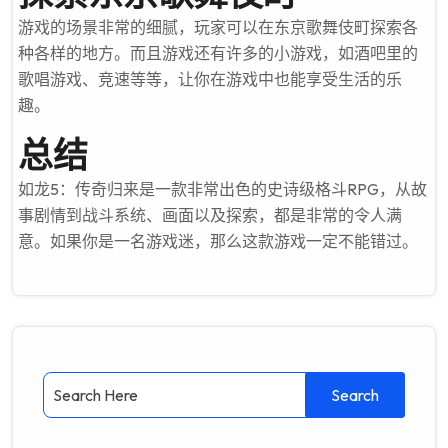
游戏的场景非常的细腻，玩家可以在东京歌舞伎町探索各
种各样的地方。而且游戏还有许多的小游戏，如酒吧里的
歌唱游戏、竞速等等，让你在游戏中也能享受生活的乐
趣。
总结
如龙5：传奇归来是一款非常出色的史诗级格斗RPG，从故
事剧情到战斗系统、画面以及探索，都是非常的令人满
意。如果你是一名游戏迷，那么这款游戏一定不能错过。